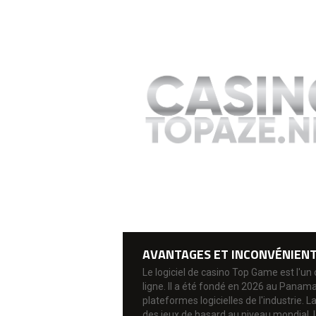
AVANTAGES ET INCONVÉNIENTS
Le logiciel de casino Top Game est l'un 
ligne. Il a été fondé en 2026 au Panam
plateformes logicielles de l'industrie. 
des jeux de hasard au niveau mondial.