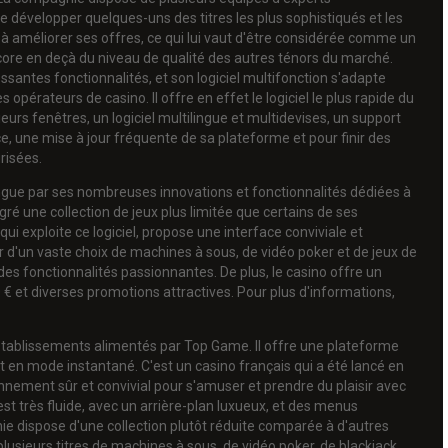
 développer quelques-uns des titres les plus sophistiqués et les
s à améliorer ses offres, ce qui lui vaut d'être considérée comme un
ncore en deçà du niveau de qualité des autres ténors du marché.
ssantes fonctionnalités, et son logiciel multifonction s'adapte
opérateurs de casino. Il offre en effet le logiciel le plus rapide du
ieurs fenêtres, un logiciel multilingue et multidevises, un support
 une mise à jour fréquente de sa plateforme et pour finir des
risées.
ingue par ses nombreuses innovations et fonctionnalités dédiées à
gré une collection de jeux plus limitée que certains de ses
qui exploite ce logiciel, propose une interface conviviale et
r d'un vaste choix de machines à sous, de vidéo poker et de jeux de
es fonctionnalités passionnantes. De plus, le casino offre un
 et diverses promotions attractives. Pour plus d'informations,
 établissements alimentés par Top Game. Il offre une plateforme
t en mode instantané. C'est un casino français qui a été lancé en
nnement sûr et convivial pour s'amuser et prendre du plaisir avec
est très fluide, avec un arrière-plan luxueux, et des menus
e dispose d'une collection plutôt réduite comparée à d'autres
usieurs titres de machines à sous, de vidéo poker, de blackjack