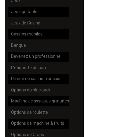
Jeux
Jeu équitable
Jeux de Casino
Casinos mobiles
Banque
Devenez un professionnel
L'étiquette de pari
Un site de casino français
Options du blackjack
Machines classiques gratuites
Options de roulette
Options de machine à fruits
Options de Craps