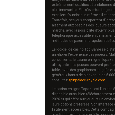
extrêmement qualifiés et ambitionne de
plus innovantes. Elle s'évertue toujour
excellent fournisseur, même s'il est e
Toutefois, ses jeux comportent d'intére
aisément aux besoins des joueurs et des 
marché, avec la possibilité d'ouvrir plus
téléphonique accessible en permanence,
méthodes de paiement rapides et sécu
Le logiciel de casino Top Game se dist
améliorer l'expérience des joueurs. Mal
concurrents, le casino en ligne Topaze, 
attrayante. Les joueurs peuvent profite
table, avec des graphismes soignés et d
généreux bonus de bienvenue de 6 000 €
consultez
spinpalace-royale.com
.
Le casino en ligne Topaze est l'un des
disponible aussi bien téléchargement e
2026 et qui offre aux joueurs un enviro
leurs options préférées. Son interface 
facilement accessibles. Cette compagni
mastodontes du marché. Elle propose pl